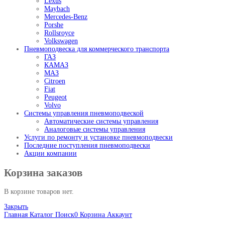
Lexus
Maybach
Mercedes-Benz
Porshe
Rollsroyce
Volkswagen
Пневмоподвеска для коммерческого транспорта
ГАЗ
КАМАЗ
МАЗ
Citroen
Fiat
Peugeot
Volvo
Системы управления пневмоподвеской
Автоматические системы управления
Аналоговые системы управления
Услуги по ремонту и установке пневмоподвески
Последние поступления пневмоподвески
Акции компании
Корзина заказов
В корзине товаров нет.
Закрыть
Главная
Каталог
Поиск
0
Корзина
Аккаунт