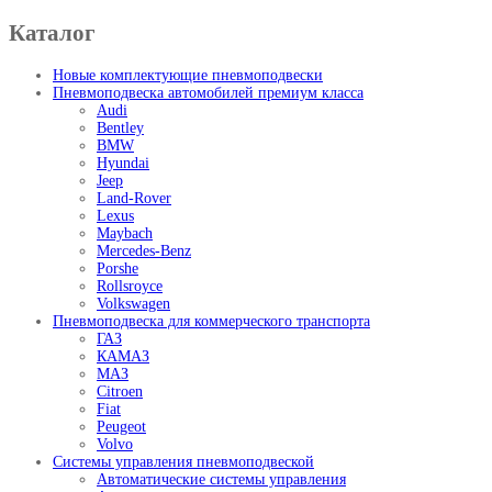
Каталог
Новые комплектующие пневмоподвески
Пневмоподвеска автомобилей премиум класса
Audi
Bentley
BMW
Hyundai
Jeep
Land-Rover
Lexus
Maybach
Mercedes-Benz
Porshe
Rollsroyce
Volkswagen
Пневмоподвеска для коммерческого транспорта
ГАЗ
КАМАЗ
МАЗ
Citroen
Fiat
Peugeot
Volvo
Системы управления пневмоподвеской
Автоматические системы управления