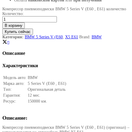
Оплата
банковской картой
или
при получении
Компрессор пневмоподвески BMW 5 Series V (E60 , E61) количество
Количество:
В корзину
Купить сейчас
Категория:
BMW 5 Series V (E60
,
X5 E61
Brand:
BMW
Описание
Характеристики
Модель авто:
BMW
Марка авто:
5 Series V (E60 , E61)
Тип:
Оригинальная деталь
Гарантия:
12 мес.
Ресурс:
150000 км.
Описание:
Компрессор пневмоподвески BMW 5 Series V (E60 , E61) (оригинал)
–