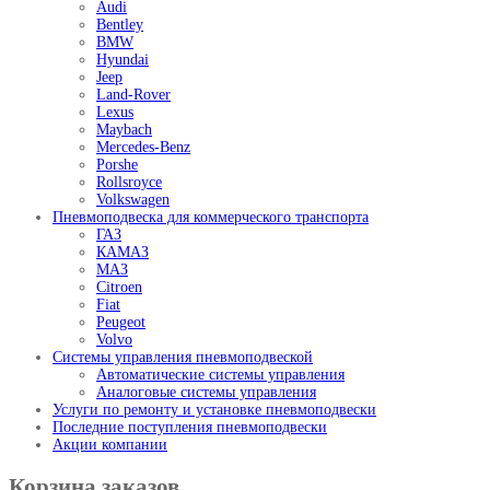
Audi
Bentley
BMW
Hyundai
Jeep
Land-Rover
Lexus
Maybach
Mercedes-Benz
Porshe
Rollsroyce
Volkswagen
Пневмоподвеска для коммерческого транспорта
ГАЗ
КАМАЗ
МАЗ
Citroen
Fiat
Peugeot
Volvo
Системы управления пневмоподвеской
Автоматические системы управления
Аналоговые системы управления
Услуги по ремонту и установке пневмоподвески
Последние поступления пневмоподвески
Акции компании
Корзина заказов