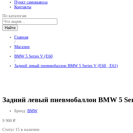
Пункт самовывоза
Контакты
По каталогам
Найти
Главная
/
Магазин
/
BMW 5 Series V (E60
/
Задний левый пневмобаллон BMW 5 Series V (E60 , E61)
Задний левый пневмобаллон BMW 5 Serie
Бренд:
BMW
9 900
₽
Статус:
15 в наличии