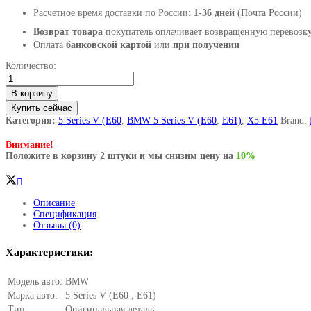
Расчетное время доставки по России:
1-36 дней
(Почта России)
Возврат товара
покупатель оплачивает возвращенную перевозку
Оплата
банковской картой
или
при получении
Задний
Количество:
левый
пневмобаллон
В корзину
BMW
Купить сейчас
5
Series
Категория:
5 Series V (E60
,
BMW 5 Series V (E60
,
E61)
,
X5 E61
Brand:
V
(E60
Внимание!
,
Положите в корзину 2 штуки и мы снизим цену на
10%
E61)
количество
Описание
Спецификация
Отзывы (0)
Характеристики:
Модель авто:
BMW
Марка авто:
5 Series V (E60 , E61)
Тип:
Оригинальная деталь