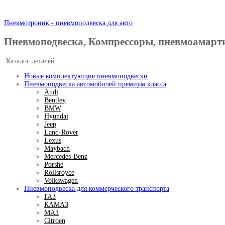
Пневмотроник - пневмоподвеска для авто
Пневмоподвеска, Компрессоры, пневмоамарт
Каталог деталей
Новые комплектующие пневмоподвески
Пневмоподвеска автомобилей премиум класса
Audi
Bentley
BMW
Hyundai
Jeep
Land-Rover
Lexus
Maybach
Mercedes-Benz
Porshe
Rollsroyce
Volkswagen
Пневмоподвеска для коммерческого транспорта
ГАЗ
КАМАЗ
МАЗ
Citroen