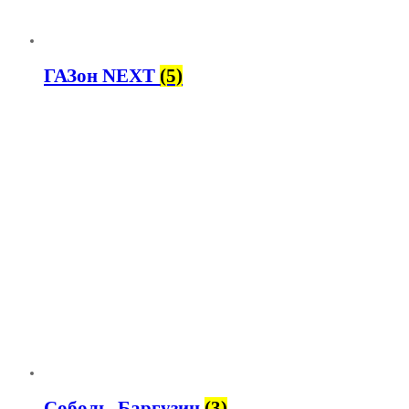
ГАЗон NEXT
(5)
Соболь, Баргузин
(3)